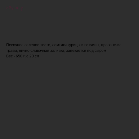
885,00
р.
ЗАКАЗАТЬ
Песочное соленое тесто, ломтики курицы и ветчины, прованские
травы, яично-сливочная заливка, запекается под сыром
Вес - 650 г; d 20 см