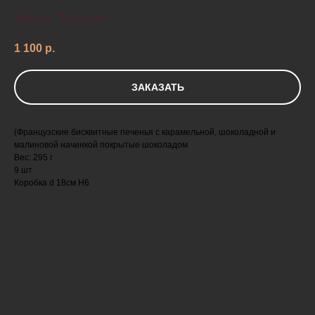
Набор "Мадлен"
1 100
р.
ЗАКАЗАТЬ
(Французские бисквитные печенья с карамельной, шоколадной и
малиновой начинкой покрытые шоколадом
Вес: 295 г
9 шт
Коробка d 18см Н6