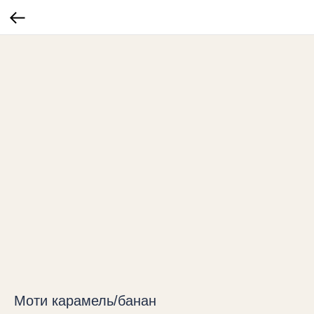
Моти карамель/банан