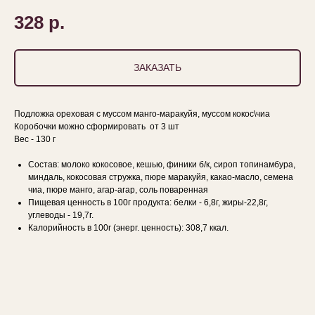
328
р.
ЗАКАЗАТЬ
Подложка ореховая с муссом манго-маракуйя, муссом кокос\чиа
Коробочки можно сформировать от 3 шт
Вес - 130 г
Состав: молоко кокосовое, кешью, финики б/к, сироп топинамбура,
миндаль, кокосовая стружка, пюре маракуйя, какао-масло, семена
чиа, пюре манго, агар-агар, соль поваренная
Пищевая ценность в 100г продукта: белки - 6,8г, жиры-22,8г,
углеводы - 19,7г.
Калорийность в 100г (энерг. ценность): 308,7 ккал.