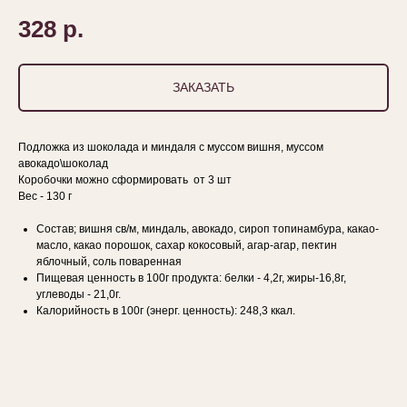
328
р.
ЗАКАЗАТЬ
Подложка из шоколада и миндаля с муссом вишня, муссом
авокадо\шоколад
Коробочки можно сформировать от 3 шт
Вес - 130 г
Состав; вишня св/м, миндаль, авокадо, сироп топинамбура, какао-
масло, какао порошок, сахар кокосовый, агар-агар, пектин
яблочный, соль поваренная
Пищевая ценность в 100г продукта: белки - 4,2г, жиры-16,8г,
углеводы - 21,0г.
Калорийность в 100г (энерг. ценность): 248,3 ккал.