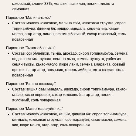
кокосовый, сливки 33%, желатин, ванилин, пектин, кислота
лимонная
Пирожное "Малина-кокос"
Состав: молоко кокосовое, малина св/м, кокосовая стружка, сироп
топинамбура, финики б/к, кешью, миндаль, семена чиа, какао-
масло, агар-агар, лимон, пектин яблочный, сахар кокосовый, соль
поваренная
Пирожное "Тыква-облепиха"
Состав: сок облепихи, тыква, авокадо, сироп топинамбура, семена
подсолнечника, курага, семена льна, семена кунжута, урбеч из
семян тыквы, какао-масло, пюре лайм, семена амаранта, соевый
протеин, агар-агар, апельсин, корень имбиря, мята свежая, соль
поваренная
Пирожное "Вишня-шоколад"
Состав: вишня св/м, миндаль, авокадо, сироп топинамбура, какао-
масло, какао порошок, сахар кокосовый, агар-агар, пектин
яблочный, соль поваренная
Пирожное "Манго-маракуйя-чиа"
Состав: молоко кокосовое, кешью, финики б/к, сироп топинамбура,
миндаль, кокосовая стружка, пюре маракуйя, какао-масло, семена
чиа, пюре манго, агар-агар, соль поваренная