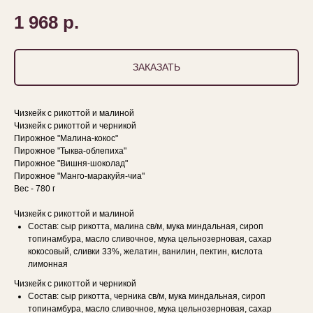
1 968
р.
ЗАКАЗАТЬ
Чизкейк с рикоттой и малиной
Чизкейк с рикоттой и черникой
Пирожное "Малина-кокос"
Пирожное "Тыква-облепиха"
Пирожное "Вишня-шоколад"
Пирожное "Манго-маракуйя-чиа"
Вес - 780 г
Чизкейк с рикоттой и малиной
Состав: сыр рикотта, малина св/м, мука миндальная, сироп
топинамбура, масло сливочное, мука цельнозерновая, сахар
кокосовый, сливки 33%, желатин, ванилин, пектин, кислота
лимонная
Чизкейк с рикоттой и черникой
Состав: сыр рикотта, черника св/м, мука миндальная, сироп
топинамбура, масло сливочное, мука цельнозерновая, сахар